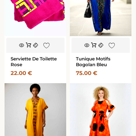
Ce
produit
a
Serviette De Toilette
Tunique Motifs
plusieurs
Rose
Bogolan Bleu
variations.
22.00
€
75.00
€
Les
options
peuvent
être
choisies
sur
la
page
du
produit