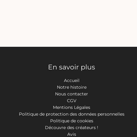
choisies
choisies
sur
sur
la
la
page
page
du
du
produit
produit
En savoir plus
Accueil
Notre histoire
Nous contacter
CGV
Mentions Légales
Politique de protection des données personnelles
Politique de cookies
Découvre des créateurs !
Avis