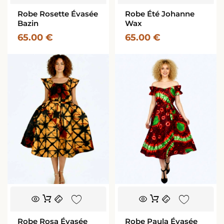
a
a
Robe Rosette Évasée
Robe Été Johanne
plusieurs
plusieurs
Bazin
Wax
variations.
variations.
65.00
€
65.00
€
Les
Les
options
options
peuvent
peuvent
être
être
choisies
choisies
sur
sur
la
la
page
page
du
du
produit
produit
Ce
Ce
produit
produit
a
a
Robe Rosa Évasée
Robe Paula Évasée