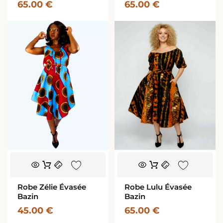
65.00
€
65.00
€
Les
Les
options
options
peuvent
peuvent
être
être
choisies
choisies
sur
sur
la
la
page
page
du
du
produit
produit
Ce
Ce
produit
produit
a
a
Robe Zélie Évasée
Robe Lulu Évasée
plusieurs
plusieurs
Bazin
Bazin
variations.
variations.
45.00
€
65.00
€
Les
Les