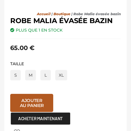
Accueil
|
Boutique
|
Robe Malia évasée bazin
ROBE MALIA ÉVASÉE BAZIN
PLUS QUE 1 EN STOCK
65.00
€
quantité
TAILLE
de
S
M
L
XL
Robe
Malia
évasée
bazin
AJOUTER
AU PANIER
ACHETER MAINTENANT