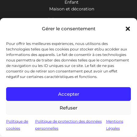
Enfant
Maison et décoration
Votre compte
Gérer le consentement
Mon espace personnel
Mes commandes
Pour offrir les meilleures expériences, nous utilisons des
technologies telles que les cookies pour stocker et/ou accéder aux
Nos coordonnées
informations des appareils. Le fait de consentir à ces technologies
nous permettra de traiter des données telles que le comportement
: 06 59 81 70 08
de navigation ou les ID uniques sur ce site. Le fait de ne pas
consentir ou de retirer son consentement peut avoir un effet
négatif sur certaines caractéristiques et fonctions.
: contact@styledafrique.fr
Accepter
: 3 allée des Pinsons,
78260 Achères, France
Refuser
Politique de
Politique de protection des données
Mentions
cookies
personnelles
Légales
Gérer le consentement