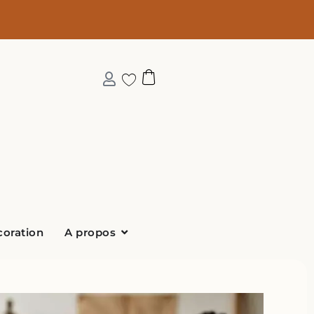
Ouvrir A propos
coration
A propos