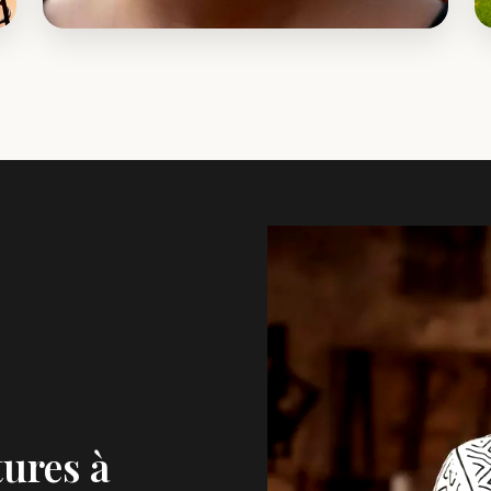
Bijoux & Accessoires
Colliers ras de cou, boucles d'oreilles
ethniques et sacs faits main.
Voir les accessoires
tures à