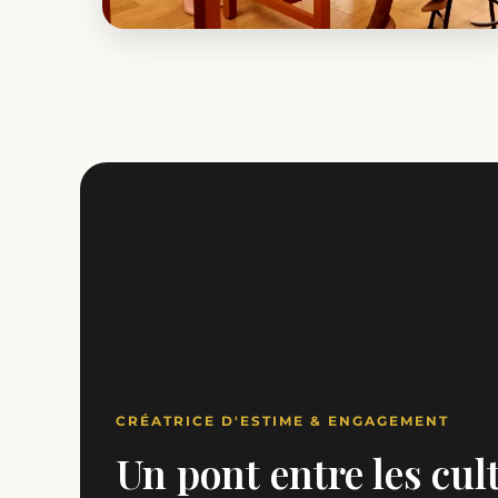
Vêtements Femmes
Jupes Mamiwata, robes Bambara et pièces
élégantes en tissus traditionnels.
Découvrir la sélection
CRÉATRICE D'ESTIME & ENGAGEMENT
Un pont entre les cul