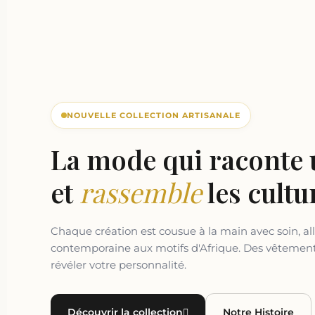
NOUVELLE COLLECTION ARTISANALE
La mode qui raconte 
et
rassemble
les cultu
Chaque création est cousue à la main avec soin, all
contemporaine aux motifs d'Afrique. Des vêtemen
révéler votre personnalité.
Découvrir la collection
Notre Histoire