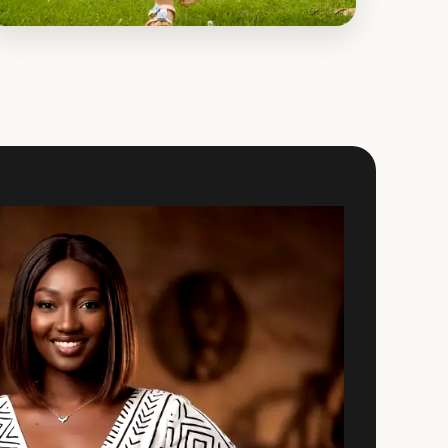
Motifs Bogolan Enfant
Les ensembles Lena et créations aux motifs
tribaux terracotta.
Explorer la collection