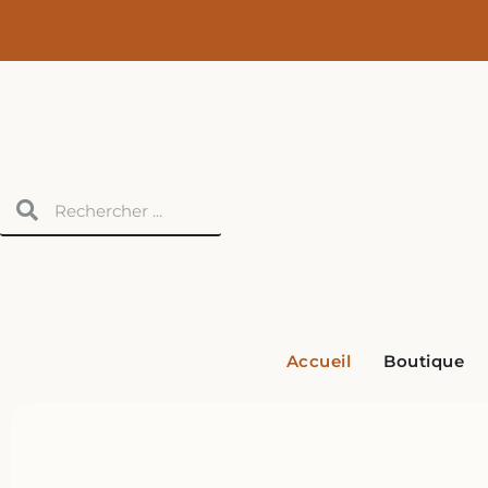
Aller
au
contenu
Rechercher
Rechercher
Accueil
Boutique