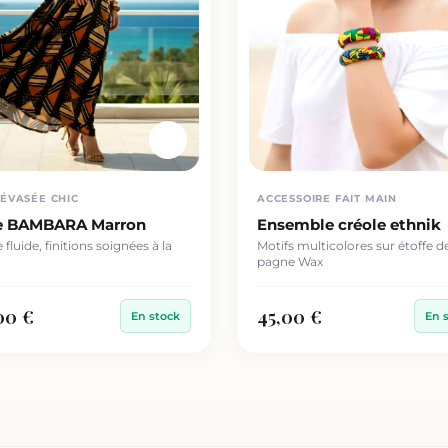
ÉVASÉE CHIC
ACCESSOIRE FAIT MAIN
e BAMBARA Marron
Ensemble créole ethnik
fluide, finitions soignées à la
Motifs multicolores sur étoffe d
pagne Wax
00 €
45,00 €
En stock
En 