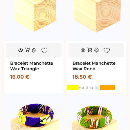
Ce
produit
a
Bracelet Manchette
Bracelet Manchette
plusieurs
Wax Triangle
Wax Rond
variations.
16.00
€
18.50
€
Les
options
Jaune
multicolor
Orange
peuvent
être
choisies
sur
la
page
du