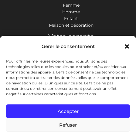
Femme
Homme
Enfant
Maison et décoration
Votre compte
Gérer le consentement
Mon espace personnel
Mes commandes
Pour offrir les meilleures expériences, nous utilisons des
Nos coordonnées
technologies telles que les cookies pour stocker et/ou accéder aux
informations des appareils. Le fait de consentir à ces technologies
nous permettra de traiter des données telles que le comportement
: 06 59 81 70 08
de navigation ou les ID uniques sur ce site. Le fait de ne pas
consentir ou de retirer son consentement peut avoir un effet
négatif sur certaines caractéristiques et fonctions.
: contact@styledafrique.fr
Accepter
: 3 allée des Pinsons,
78260 Achères, France
Refuser