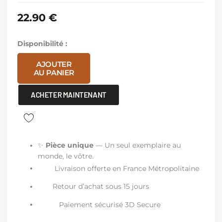
22.90
€
quantité
Disponibilité :
de
AJOUTER
Lot
AU PANIER
2
Bracelets
ACHETER MAINTENANT
jaune
✨
Pièce unique
— Un seul exemplaire au
monde, le vôtre.
Livraison offerte en France Métropolitaine
Retour d’achat sous 15 jours
Paiement sécurisé 3D Secure