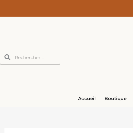
Aller
au
contenu
Rechercher
Rechercher
Accueil
Boutique