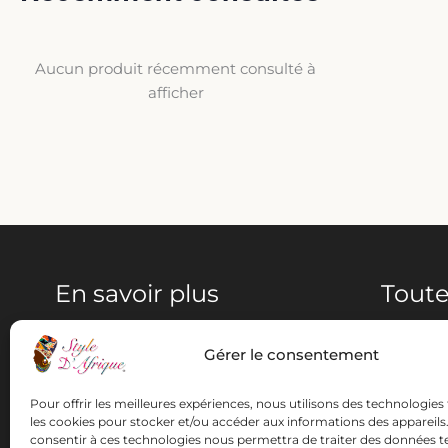
Aucun produit récemment consulté à
afficher
En savoir plus
Toute
Accueil
Femme
Gérer le consentement
Notre histoire
Homme
Nous contacter
Enfant
Pour offrir les meilleures expériences, nous utilisons des technologies 
CGV
Maison e
les cookies pour stocker et/ou accéder aux informations des appareils. 
Mentions Légales
consentir à ces technologies nous permettra de traiter des données te