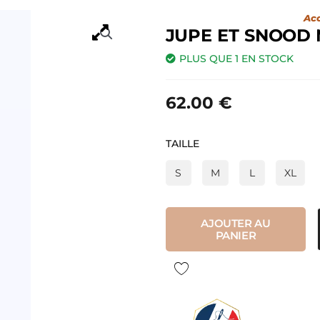
Acc
JUPE ET SNOOD
PLUS QUE 1 EN STOCK
62.00
€
quantité
TAILLE
de
S
M
L
XL
Jupe
et
snood
AJOUTER AU
moutarde
PANIER