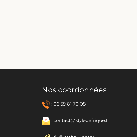
Nos coordonnées
: 06 59 81 70 08
: contact@styledafrique.fr
: 3 allée des Pinsons,