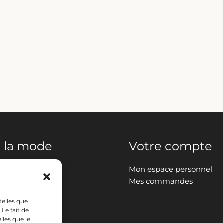
 la mode
Votre compte
Mon espace personnel
Mes commandes
telles que
t décoration
Le fait de
lles que le