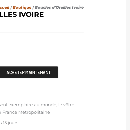
cueil
|
Boutique
|
Boucles d’Oreilles Ivoire
LLES IVOIRE
ACHETER MAINTENANT
eul exemplaire au monde, le vôtre.
en France Métropolitaine
 15 jours