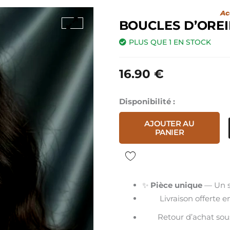
Ac
BOUCLES D’OREI
PLUS QUE 1 EN STOCK
16.90
€
quantité
Disponibilité :
de
AJOUTER AU
Boucles
PANIER
d'Oreilles
Ivoire
✨
Pièce unique
— Un s
Livraison offerte 
Retour d’achat sous