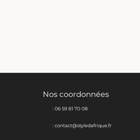
Nos coordonnées
: 06 59 81 70 08
: contact@styledafrique.fr