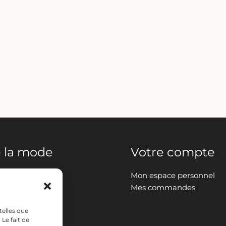
 la mode
Votre compte
Mon espace personnel
Mes commandes
telles que
t décoration
Le fait de