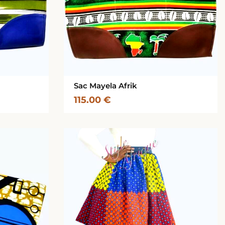
Sac Mayela Afrik
115.00
€