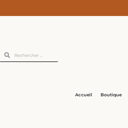
Aller
au
contenu
Rechercher
Rechercher
Accueil
Boutique