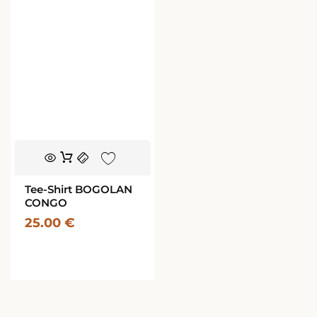
Ce
produit
a
Tee-Shirt BOGOLAN
plusieurs
CONGO
variations.
25.00
€
Les
options
peuvent
être
choisies
sur