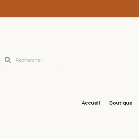
Aller
au
contenu
Rechercher
Rechercher
Accueil
Boutique