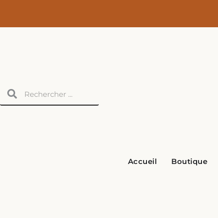
Aller
au
contenu
Rechercher
Rechercher
Accueil
Boutique