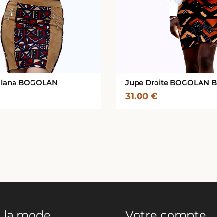
alana BOGOLAN
Jupe Droite BOGOLAN Bi
31.00
€
 la mode
Votre compte