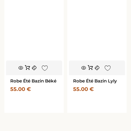
Ce
Ce
produit
produit
a
a
Robe Été Bazin Béké
Robe Été Bazin Lyly
plusieurs
plusieurs
55.00
€
55.00
€
variations.
variations.
Les
Les
options
options
peuvent
peuvent
être
être
choisies
choisies
sur
sur