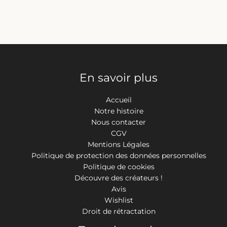
la
la
page
page
du
du
produit
produit
En savoir plus
Accueil
Notre histoire
Nous contacter
CGV
Mentions Légales
Politique de protection des données personnelles
Politique de cookies
Découvre des créateurs !
Avis
Wishlist
Droit de rétractation