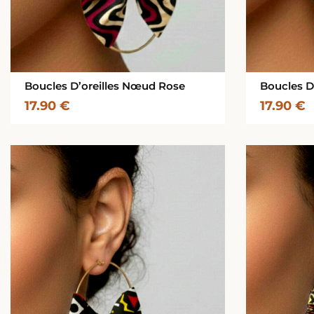
Boucles D’oreilles Nœud Rose
Boucles D
17.90
€
17.90
€