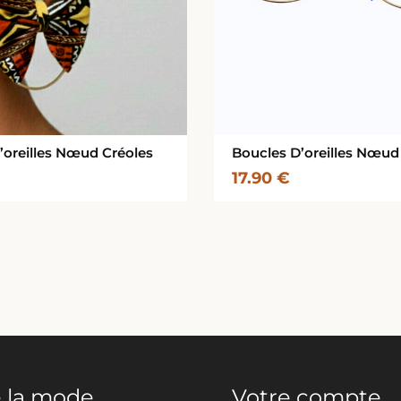
’oreilles Nœud Créoles
Boucles D’oreilles Nœud
17.90
€
 la mode
Votre compte