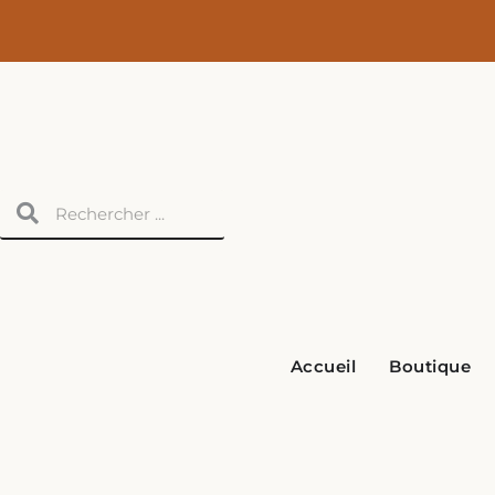
Aller
au
contenu
Rechercher
Rechercher
Accueil
Boutique