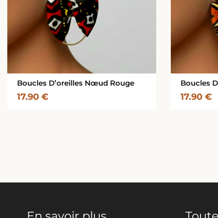
Boucles D’oreilles Nœud Rouge
Boucles D
17.90
€
17.90
€
En savoir plus
Toute